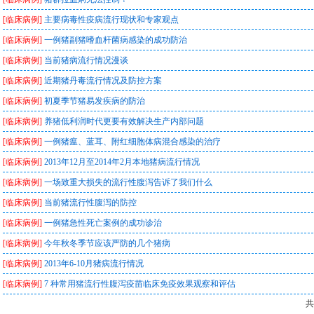
[临床病例]
主要病毒性疫病流行现状和专家观点
[临床病例]
一例猪副猪嗜血杆菌病感染的成功防治
[临床病例]
当前猪病流行情况漫谈
[临床病例]
近期猪丹毒流行情况及防控方案
[临床病例]
初夏季节猪易发疾病的防治
[临床病例]
养猪低利润时代更要有效解决生产内部问题
[临床病例]
一例猪瘟、蓝耳、附红细胞体病混合感染的治疗
[临床病例]
2013年12月至2014年2月本地猪病流行情况
[临床病例]
一场致重大损失的流行性腹泻告诉了我们什么
[临床病例]
当前猪流行性腹泻的防控
[临床病例]
一例猪急性死亡案例的成功诊治
[临床病例]
今年秋冬季节应该严防的几个猪病
[临床病例]
2013年6-10月猪病流行情况
[临床病例]
7 种常用猪流行性腹泻疫苗临床免疫效果观察和评估
共