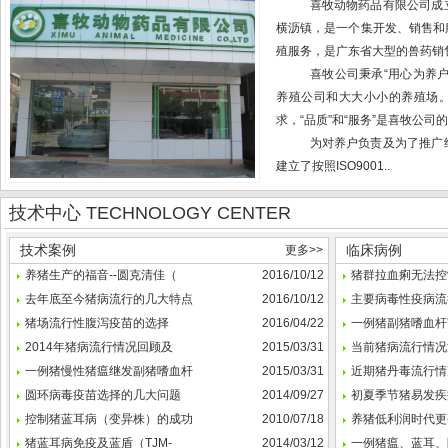
喜牧动物药品有限公司成
横沥镇，是一个集开发、销售和
殖服务，是广东省大型的兽药销
喜牧公司秉承“用心为养户
养殖公司和大大小小的养殖场
求，“品质”和“服务”是喜牧公司
为对养户负责及为了推广
建立了按照
ISO9001..
技术中心 TECHNOLOGY CENTER
技术案例
临床病例
更多>>
养猪生产的福音--圆克清佳（
2016/10/12
猪群拉血痢无法控
去年底至今猪病流行的几大特点
2016/10/12
主要病毒性疫病流
猪场流行性腹泻疫苗的选择
2016/04/22
一例猪副猪嗜血杆
2014年猪病流行情况回顾及
2015/03/31
当前猪病流行情况
一例猪慢性猪瘟继发副猪嗜血杆
2015/03/31
近期猪丹毒流行情
圆环病毒疫苗选择的几大问题
2014/09/27
初夏季节猪易发疾
控制猪蓝耳病（变异株）的成功
2010/07/18
养猪低利润时代更
猪蓝耳病免疫及蓝盾（TJM-
2014/03/12
一例猪瘟、蓝耳、